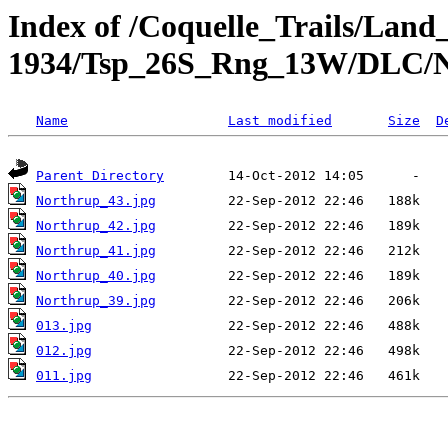
Index of /Coquelle_Trails/Land
1934/Tsp_26S_Rng_13W/DLC/N
Name
Last modified
Size
D
Parent Directory
Northrup_43.jpg
Northrup_42.jpg
Northrup_41.jpg
Northrup_40.jpg
Northrup_39.jpg
013.jpg
012.jpg
011.jpg