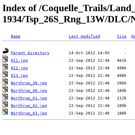
Index of /Coquelle_Trails/Land
1934/Tsp_26S_Rng_13W/DLC/N
Name
Last modified
Size
D
Parent Directory
011.jpg
012.jpg
013.jpg
Northrup_39.jpg
Northrup_40.jpg
Northrup_41.jpg
Northrup_42.jpg
Northrup_43.jpg