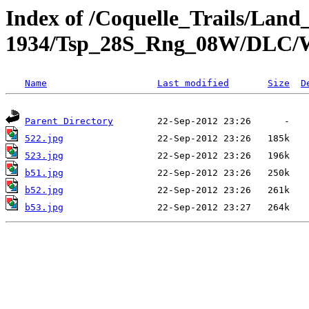
Index of /Coquelle_Trails/Land
1934/Tsp_28S_Rng_08W/DLC/
Name
Last modified
Size
D
Parent Directory
522.jpg
523.jpg
b51.jpg
b52.jpg
b53.jpg