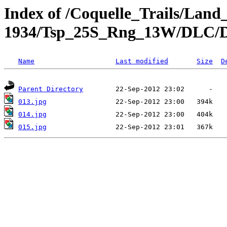
Index of /Coquelle_Trails/Land
1934/Tsp_25S_Rng_13W/DLC/
Name
Last modified
Size
D
Parent Directory
013.jpg
014.jpg
015.jpg