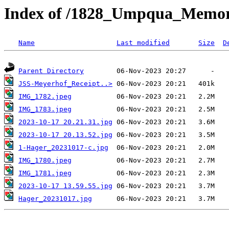
Index of /1828_Umpqua_Memoria
Name
Last modified
Size
D
Parent Directory
JSS-Meyerhof_Receipt..>
IMG_1782.jpeg
IMG_1783.jpeg
2023-10-17 20.21.31.jpg
2023-10-17 20.13.52.jpg
1-Hager_20231017-c.jpg
IMG_1780.jpeg
IMG_1781.jpeg
2023-10-17 13.59.55.jpg
Hager_20231017.jpg